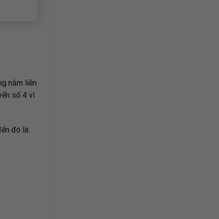
ờng nằm liền
yến số 4 vì
ến đó là: