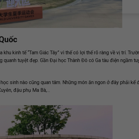
 Quốc
hu kinh tế “Tam Giác Tây” vì thế có lợi thế rõ ràng về vị trí. Trư
ng quanh tuyệt đẹp. Gần Đại học Thành Đô có Ga tàu điện ngầm tu
 học sinh nào cũng quan tâm. Những món ăn ngon ở đây phải kể đ
ứ Xuyên, đậu phụ Ma Bà,…