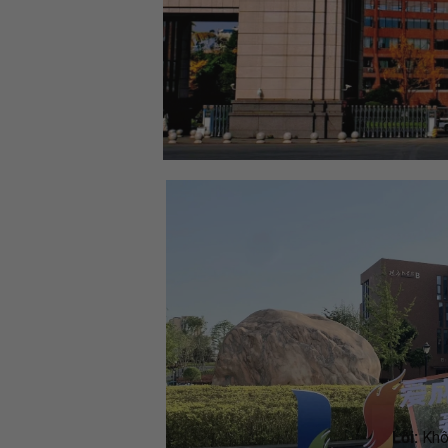
Lỗi:
Khôn