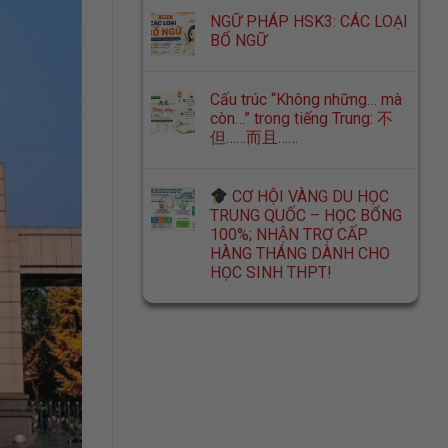
NGỮ PHÁP HSK3: CÁC LOẠI
BỔ NGỮ
Cấu trúc “Không những… mà
còn…” trong tiếng Trung: 不
但……而且……
CƠ HỘI VÀNG DU HỌC
TRUNG QUỐC – HỌC BỔNG
100%; NHẬN TRỢ CẤP
HÀNG THÁNG DÀNH CHO
HỌC SINH THPT!