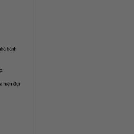
nhà hành
p.
à hiện đại