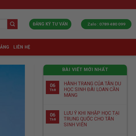
Zalo : 0789 480 099
ĐĂNG KÝ TƯ VẤN
IẢNG
LIÊN HỆ
BÀI VIẾT MỚI NHẤT
HÀNH TRANG CỦA TÂN DU
06
HỌC SINH ĐÀI LOAN CẦN
Th8
MANG
LƯU Ý KHI NHẬP HỌC TẠI
06
TRUNG QUỐC CHO TÂN
Th8
SINH VIÊN