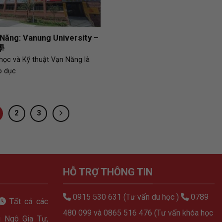
 Năng: Vanung University –
學
học và Kỹ thuật Vạn Năng là
o dục
2
3
HỖ TRỢ THÔNG TIN
0915 530 631 (Tư vấn du học )
0789
Tất cả các
480 099 và 0865 516 476 (Tư vấn khóa học
 Ngô Gia Tự,