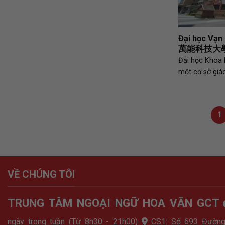
Đại học Vạn
萬能科技大
Đại học Khoa 
một cơ sở giá
1
VỀ CHÚNG TÔI
TRUNG TÂM NGOẠI NGỮ HOA VĂN GCT
ngày trong tuần (Từ 8h30 - 21h00)
CS1: Số 693 Đường