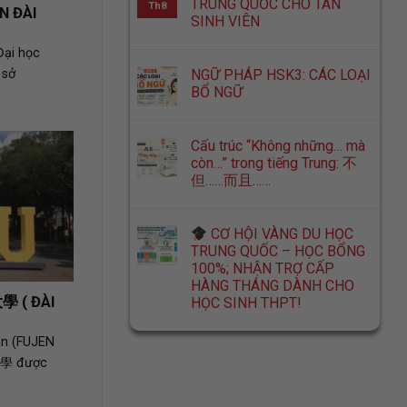
TRUNG QUỐC CHO TÂN
Th8
N ĐÀI
SINH VIÊN
ại học
NGỮ PHÁP HSK3: CÁC LOẠI
 sở
BỔ NGỮ
Cấu trúc “Không những… mà
còn…” trong tiếng Trung: 不
但……而且……
CƠ HỘI VÀNG DU HỌC
TRUNG QUỐC – HỌC BỔNG
100%; NHẬN TRỢ CẤP
HÀNG THÁNG DÀNH CHO
學 ( ĐÀI
HỌC SINH THPT!
ân (FUJEN
大學 được