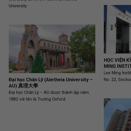
University
Lỗi:
Khôn
HỌC VIỆN K
MING INST
Lee Ming Insti
Đại học Chân Lý (Aletheia University –
No. 22, Sectio
AU) 真理大學
Đại học Chân Lý – AU được thành lập năm
1882 với tên là Trường Oxford.