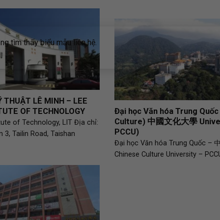
g tìm thấy biểu mẫu liên hệ.
Ỹ THUẬT LÊ MINH – LEE
ITUTE OF TECHNOLOGY
Đại học Văn hóa Trung Quốc
Culture) 中國文化大學 Univer
tute of Technology, LIT Địa chỉ:
PCCU)
n 3, Tailin Road, Taishan
Đại học Văn hóa Trung Quốc
Chinese Culture University – PCC