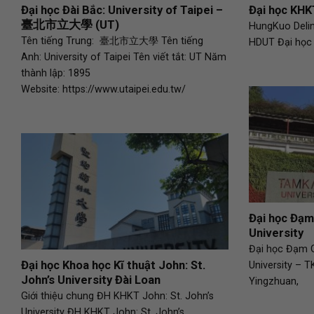
Đại học Đài Bắc: University of Taipei –
Đại học KH
臺北市立大學 (UT)
HungKuo Delin
Tên tiếng Trung: 臺北市立大學 Tên tiếng
HDUT Đại học
Anh: University of Taipei Tên viết tắt: UT Năm
thành lập: 1895
Website: https://www.utaipei.edu.tw/
Đại học Đạm
University
Đại học Đạm
Đại học Khoa học Kĩ thuật John: St.
University – T
John’s University Đài Loan
Yingzhuan,
Giới thiệu chung ĐH KHKT John: St. John’s
University ĐH KHKT John: St. John’s