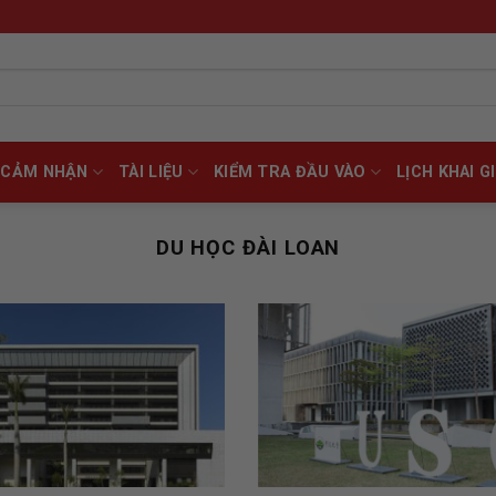
CẢM NHẬN
TÀI LIỆU
KIỂM TRA ĐẦU VÀO
LỊCH KHAI G
DU HỌC ĐÀI LOAN