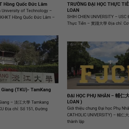
KT Hồng Quốc Đức Lâm
TRƯỜNG ĐẠI HỌC THỰC TIỄ
LOAN
 University of Technology –
SHIH CHIEN UNIVERSITY – USC Đ
 KHKT Hồng Quốc Đức Lâm –
Thực Tiễn – 實踐大學 Địa chỉ: Cơ
 Giang (TKU)- TamKang
ĐẠI HỌC PHỤ NHÂN – 輔仁大
LOAN )
 Giang – 淡江大學 Tamkang
Giới thiệu chung Đại học Phụ Nh
KU Địa chỉ: Số 151, Đường
CATHOLIC UNIVERSITY) – 輔仁
thành lập