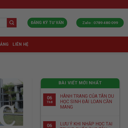
Zalo : 0789 480 099
ĐĂNG KÝ TƯ VẤN
IẢNG
LIÊN HỆ
BÀI VIẾT MỚI NHẤT
HÀNH TRANG CỦA TÂN DU
06
HỌC SINH ĐÀI LOAN CẦN
Th8
MANG
LƯU Ý KHI NHẬP HỌC TẠI
06