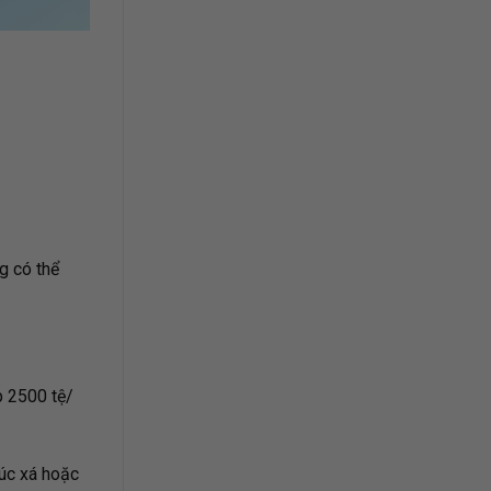
g có thể
p 2500 tệ/
túc xá hoặc