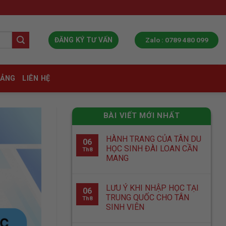
Zalo : 0789 480 099
ĐĂNG KÝ TƯ VẤN
IẢNG
LIÊN HỆ
BÀI VIẾT MỚI NHẤT
HÀNH TRANG CỦA TÂN DU
06
HỌC SINH ĐÀI LOAN CẦN
Th8
MANG
LƯU Ý KHI NHẬP HỌC TẠI
06
TRUNG QUỐC CHO TÂN
Th8
SINH VIÊN