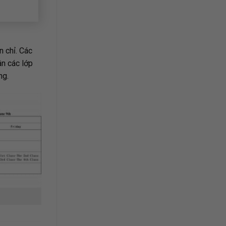
n chỉ. Các
ân các lớp
ng.