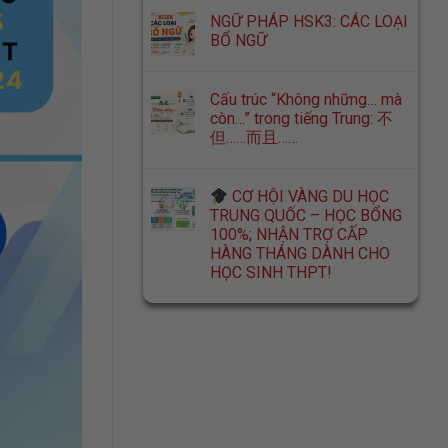
NGỮ PHÁP HSK3: CÁC LOẠI
BỔ NGỮ
Cấu trúc “Không những… mà
còn…” trong tiếng Trung: 不
但……而且……
CƠ HỘI VÀNG DU HỌC
TRUNG QUỐC – HỌC BỔNG
100%; NHẬN TRỢ CẤP
HÀNG THÁNG DÀNH CHO
HỌC SINH THPT!