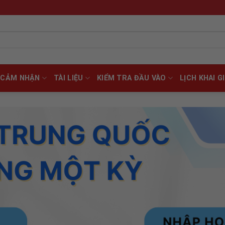
CẢM NHẬN
TÀI LIỆU
KIỂM TRA ĐẦU VÀO
LỊCH KHAI G