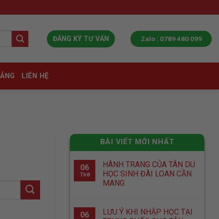
Zalo : 0789 480 099
ĐĂNG KÝ TƯ VẤN
IẢNG
LIÊN HỆ
BÀI VIẾT MỚI NHẤT
HÀNH TRANG CỦA TÂN DU
06
HỌC SINH ĐÀI LOAN CẦN
Th8
MANG
LƯU Ý KHI NHẬP HỌC TẠI
06