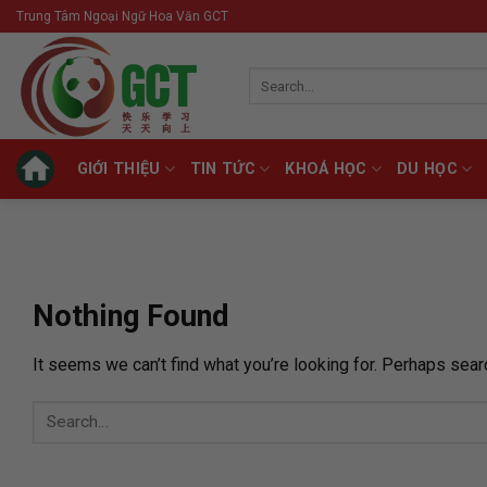
Skip
Trung Tâm Ngoại Ngữ Hoa Văn GCT
to
content
Search
for:
GIỚI THIỆU
TIN TỨC
KHOÁ HỌC
DU HỌC
Nothing Found
It seems we can’t find what you’re looking for. Perhaps sear