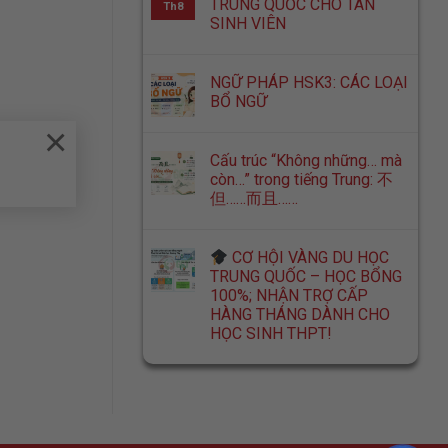
TRUNG QUỐC CHO TÂN
Th8
SINH VIÊN
NGỮ PHÁP HSK3: CÁC LOẠI
BỔ NGỮ
×
Cấu trúc “Không những… mà
còn…” trong tiếng Trung: 不
但……而且……
CƠ HỘI VÀNG DU HỌC
TRUNG QUỐC – HỌC BỔNG
100%; NHẬN TRỢ CẤP
HÀNG THÁNG DÀNH CHO
HỌC SINH THPT!