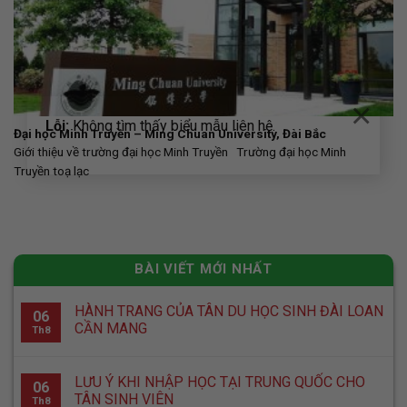
×
Lỗi:
Không tìm thấy biểu mẫu liên hệ.
Đại học Minh Truyền – Ming Chuan University, Đài Bắc
Giới thiệu về trường đại học Minh Truyền Trường đại học Minh
Truyền toạ lạc
BÀI VIẾT MỚI NHẤT
HÀNH TRANG CỦA TÂN DU HỌC SINH ĐÀI LOAN
06
CẦN MANG
Th8
LƯU Ý KHI NHẬP HỌC TẠI TRUNG QUỐC CHO
06
TÂN SINH VIÊN
Th8