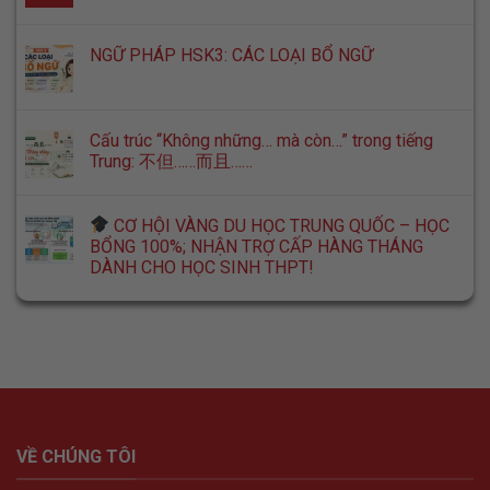
NGỮ PHÁP HSK3: CÁC LOẠI BỔ NGỮ
Cấu trúc “Không những… mà còn…” trong tiếng
Trung: 不但……而且……
CƠ HỘI VÀNG DU HỌC TRUNG QUỐC – HỌC
BỔNG 100%; NHẬN TRỢ CẤP HÀNG THÁNG
DÀNH CHO HỌC SINH THPT!
VỀ CHÚNG TÔI