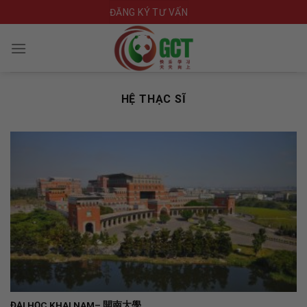
Skip
ĐĂNG KÝ TƯ VẤN
to
content
HỆ THẠC SĨ
ĐẠI HỌC KHAI NAM– 開南大學