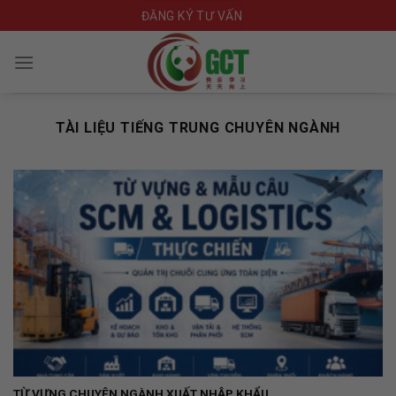
Skip
ĐĂNG KÝ TƯ VẤN
to
content
TÀI LIỆU TIẾNG TRUNG CHUYÊN NGÀNH
TỪ VỰNG CHUYÊN NGÀNH XUẤT NHẬP KHẨU