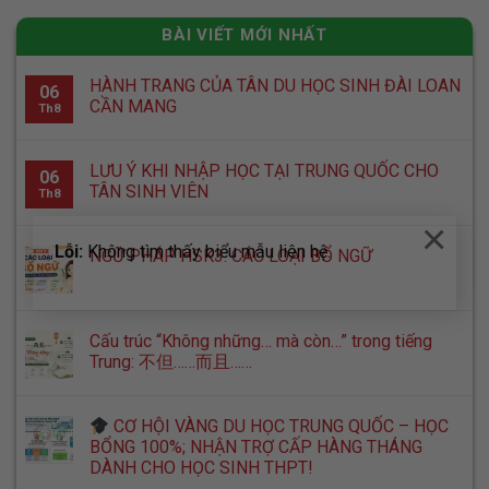
BÀI VIẾT MỚI NHẤT
HÀNH TRANG CỦA TÂN DU HỌC SINH ĐÀI LOAN
06
CẦN MANG
Th8
LƯU Ý KHI NHẬP HỌC TẠI TRUNG QUỐC CHO
06
TÂN SINH VIÊN
Th8
×
Lỗi:
Không tìm thấy biểu mẫu liên hệ.
NGỮ PHÁP HSK3: CÁC LOẠI BỔ NGỮ
Cấu trúc “Không những… mà còn…” trong tiếng
Trung: 不但……而且……
CƠ HỘI VÀNG DU HỌC TRUNG QUỐC – HỌC
BỔNG 100%; NHẬN TRỢ CẤP HÀNG THÁNG
DÀNH CHO HỌC SINH THPT!