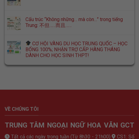
Cấu trúc “Không những… mà còn…” trong tiếng
Trung: 不但……而且……
CƠ HỘI VÀNG DU HỌC TRUNG QUỐC – HỌC
BỔNG 100%; NHẬN TRỢ CẤP HÀNG THÁNG
DÀNH CHO HỌC SINH THPT!
VỀ CHÚNG TÔI
TRUNG TÂM NGOẠI NGỮ HOA VĂN GCT
Tất cả các ngày trong tuần (Từ 8h30 - 21h00)
CS1: Số