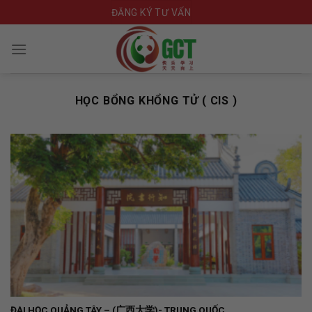
Skip
ĐĂNG KÝ TƯ VẤN
to
content
HỌC BỔNG KHỔNG TỬ ( CIS )
ĐẠI HỌC QUẢNG TÂY – (广西大学)- TRUNG QUỐC