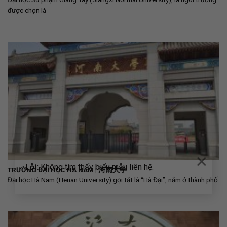
được chọn là
×
Lỗi:
Không tìm thấy biểu mẫu liên hệ.
TRƯỜNG ĐẠI HỌC HÀ NAM | 河南大学
Đại học Hà Nam (Henan University) gọi tắt là “Hà Đại”, nằm ở thành phố