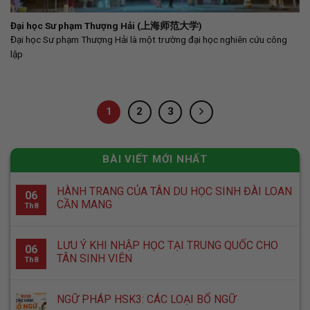
Đại học Sư phạm Thượng Hải (上海师范大学)
Đại học Sư phạm Thượng Hải là một trường đại học nghiên cứu công
lập
1
2
3
BÀI VIẾT MỚI NHẤT
HÀNH TRANG CỦA TÂN DU HỌC SINH ĐÀI LOAN
06
CẦN MANG
Th8
LƯU Ý KHI NHẬP HỌC TẠI TRUNG QUỐC CHO
06
TÂN SINH VIÊN
Th8
NGỮ PHÁP HSK3: CÁC LOẠI BỔ NGỮ