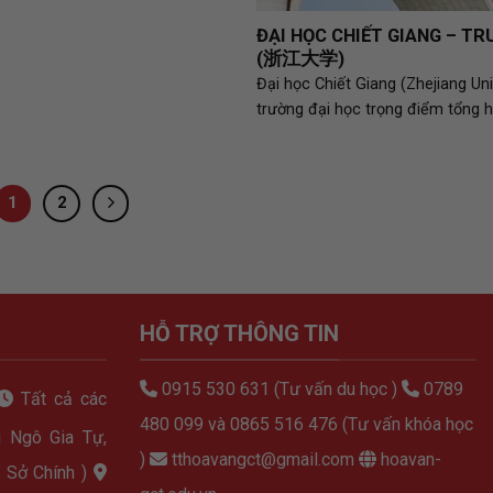
ĐẠI HỌC CHIẾT GIANG – T
(浙江大学)
Đại học Chiết Giang (Zhejiang Univ
trường đại học trọng điểm tổng 
1
2
HỖ TRỢ THÔNG TIN
0915 530 631 (Tư vấn du học )
0789
Tất cả các
480 099 và 0865 516 476 (Tư vấn khóa học
 Ngô Gia Tự,
)
tthoavangct@gmail.com
hoavan-
 Sở Chính )