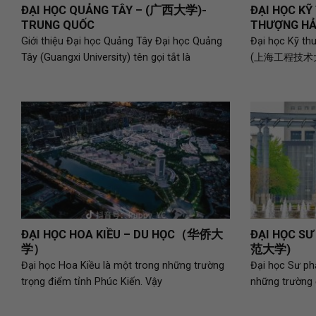
ĐẠI HỌC QUẢNG TÂY – (广西大学)-
ĐẠI HỌC KỸ
TRUNG QUỐC
THƯỢNG 
Giới thiệu Đại học Quảng Tây Đại học Quảng
Đại học Kỹ th
Tây (Guangxi University) tên gọi tắt là
(上海工程技术大学) 
ĐẠI HỌC HOA KIỀU – DU HỌC（华侨大
ĐẠI HỌC S
学）
范大学)
Đại học Hoa Kiều là một trong những trường
Đại học Sư ph
trọng điểm tỉnh Phúc Kiến. Vậy
những trường 