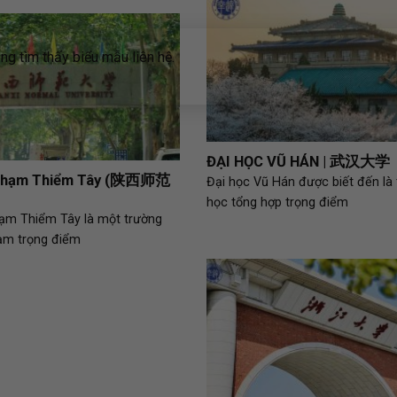
g tìm thấy biểu mẫu liên hệ.
ĐẠI HỌC VŨ HÁN | 武汉大学
Sư phạm Thiểm Tây (陕西师范
Đại học Vũ Hán được biết đến là 
học tổng hợp trọng điểm
ạm Thiểm Tây là một trường
ạm trọng điểm