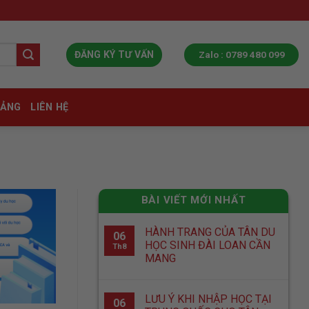
Zalo : 0789 480 099
ĐĂNG KÝ TƯ VẤN
IẢNG
LIÊN HỆ
BÀI VIẾT MỚI NHẤT
HÀNH TRANG CỦA TÂN DU
06
HỌC SINH ĐÀI LOAN CẦN
Th8
MANG
LƯU Ý KHI NHẬP HỌC TẠI
06