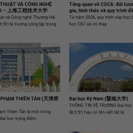
 THUẬT VÀ CÔNG NGHỆ
Tổng quan về CSCA: đối tư
HẢI – 上海工程技术大学
gia, hình thức và quy trình đ
uật và Công nghệ Thượng Hải
Từ năm 2026, quy trình nộp học 
là trường công lập trọng
học CSC sẽ có thay
Ư PHẠM THIÊN TÂN (天津师
Đại học Ký Nam (暨南大学)
THÔNG TIN VỀ TRƯỜNG Đại học
ạm Thiên Tân là một trong
南大学) hay có tên viết tắt là
đại học trọng điểm