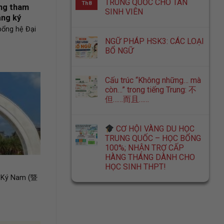
TRUNG QUỐC CHO TÂN
Th8
ợng tham
SINH VIÊN
ăng ký
bổng hệ Đại
NGỮ PHÁP HSK3: CÁC LOẠI
BỔ NGỮ
Cấu trúc “Không những… mà
còn…” trong tiếng Trung: 不
但……而且……
CƠ HỘI VÀNG DU HỌC
TRUNG QUỐC – HỌC BỔNG
100%; NHẬN TRỢ CẤP
HÀNG THÁNG DÀNH CHO
HỌC SINH THPT!
 Ký Nam (暨