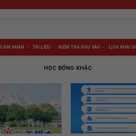
CẢM NHẬN
TÀI LIỆU
KIỂM TRA ĐẦU VÀO
LỊCH KHAI G
HỌC BỔNG KHÁC