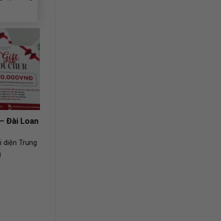
– Đài Loan
 diện Trung
g