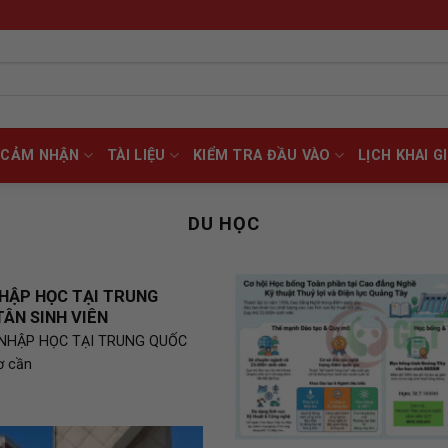
CẢM NHẬN
TÀI LIỆU
KIỂM TRA ĐẦU VÀO
LỊCH KHAI G
DU HỌC
NHẬP HỌC TẠI TRUNG
ÂN SINH VIÊN
 NHẬP HỌC TẠI TRUNG QUỐC
ơ cần