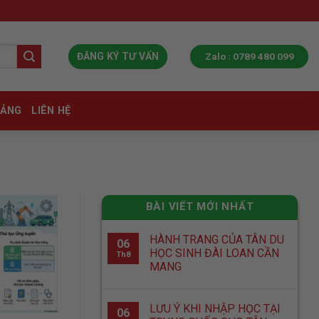
Zalo : 0789 480 099
ĐĂNG KÝ TƯ VẤN
IẢNG
LIÊN HỆ
BÀI VIẾT MỚI NHẤT
HÀNH TRANG CỦA TÂN DU
06
HỌC SINH ĐÀI LOAN CẦN
Th8
MANG
LƯU Ý KHI NHẬP HỌC TẠI
06