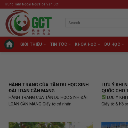
Skip
Trung Tâm Ngoại Ngữ Hoa Văn GCT
to
content
Search
for:
GIỚI THIỆU
TIN TỨC
KHOÁ HỌC
DU HỌC
HÀNH TRANG CỦA TÂN DU HỌC SINH
LƯU Ý KHI 
ĐÀI LOAN CẦN MANG
QUỐC CHO T
HÀNH TRANG CỦA TÂN DU HỌC SINH ĐÀI
LƯU Ý KHI
LOAN CẦN MANG Giấy tờ cá nhân
Giấy tờ & hồ s