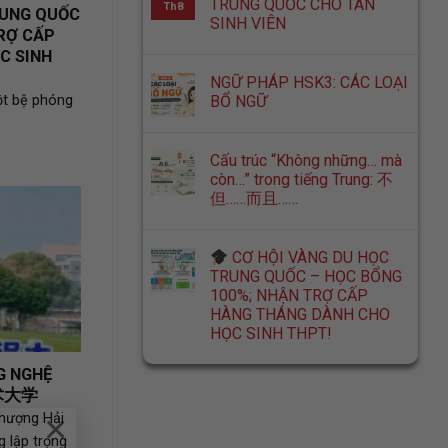
TRUNG QUỐC CHO TÂN
Th8
RUNG QUỐC
SINH VIÊN
RỢ CẤP
C SINH
NGỮ PHÁP HSK3: CÁC LOẠI
BỔ NGỮ
ột bệ phóng
Cấu trúc “Không những… mà
còn…” trong tiếng Trung: 不
但……而且……
CƠ HỘI VÀNG DU HỌC
TRUNG QUỐC – HỌC BỔNG
100%; NHẬN TRỢ CẤP
HÀNG THÁNG DÀNH CHO
HỌC SINH THPT!
G NGHỆ
技术大学
×
Thượng Hải
lập trọng