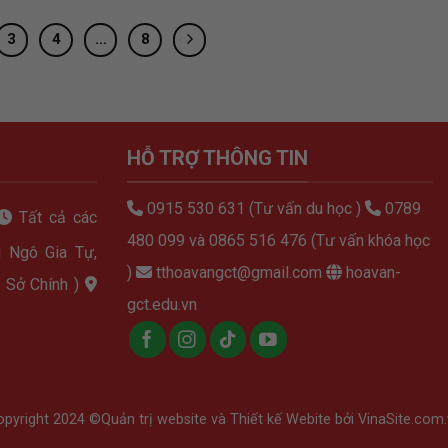
3
4
…
8
HỖ TRỢ THÔNG TIN
0915 530 631 (Tư vấn du học )
0789
Tất cả các
480 099 và 0865 516 476 (Tư vấn khóa học
 Ngô Gia Tự,
)
tthoavangct@gmail.com
hoavan-
 Sở Chính )
gct.edu.vn
opyright 2024 ©
Quản trị website
và
Thiết kế Webite
bởi VinaSite.com.