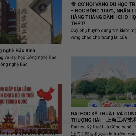
CƠ HỘI VÀNG DU HỌC T
– HỌC BỔNG 100%; NHẬN T
HÀNG THÁNG DÀNH CHO HỌ
THPT!
Quý phụ huynh đang tìm kiếm m
vững chắc cho tương lai của
g nghệ Bắc Kinh
ung về Đại học Công nghệ Bắc
Công nghệ Bắc
ĐẠI HỌC KỸ THUẬT VÀ CÔN
THƯỢNG HẢI – 上海工程
Đại học Kỹ thuật và Công nghệ 
g tìm thấy biểu mẫu liên hệ.
(上海工程技术大学) là trường công 