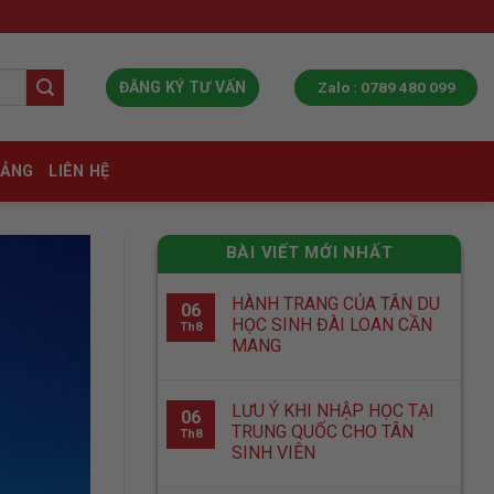
Zalo : 0789 480 099
ĐĂNG KÝ TƯ VẤN
IẢNG
LIÊN HỆ
BÀI VIẾT MỚI NHẤT
HÀNH TRANG CỦA TÂN DU
06
HỌC SINH ĐÀI LOAN CẦN
Th8
MANG
LƯU Ý KHI NHẬP HỌC TẠI
06
TRUNG QUỐC CHO TÂN
Th8
SINH VIÊN