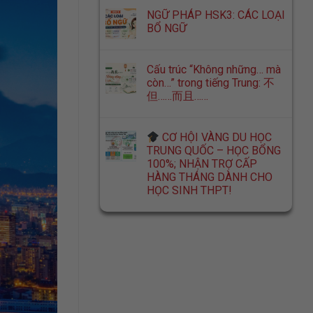
NGỮ PHÁP HSK3: CÁC LOẠI
BỔ NGỮ
Cấu trúc “Không những… mà
còn…” trong tiếng Trung: 不
但……而且……
CƠ HỘI VÀNG DU HỌC
TRUNG QUỐC – HỌC BỔNG
100%; NHẬN TRỢ CẤP
HÀNG THÁNG DÀNH CHO
HỌC SINH THPT!