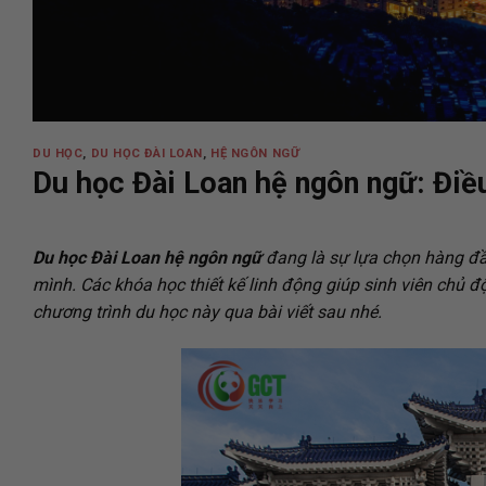
DU HỌC
,
DU HỌC ĐÀI LOAN
,
HỆ NGÔN NGỮ
Du học Đài Loan hệ ngôn ngữ: Điều 
Du học Đài Loan hệ ngôn ngữ
đang là sự lựa chọn hàng đầ
mình. Các khóa học thiết kế linh động giúp sinh viên chủ đ
chương trình du học này qua bài viết sau nhé.