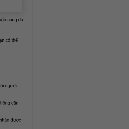
uốn sang du
ạn có thể
với người
 không cần
n nhận được