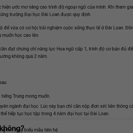
c hiện ước mơ nâng cao trình độ ngoại ngữ của mình. Khi tham gi
những trường Đại học Đài Loan được quy định.
 để vừa có cơ hội trải nghiệm cuộc sống thực tế ở Đài Loan. Đồn
ếu muốn học cao lên.
 cần đạt chứng chỉ năng lực Hoa ngữ cấp 1, trình độ cơ bản đủ đ
thường không quá 2 năm.
sau:
độ tiếng Trung mong muốn.
uyên ngành đại học. Lúc này bạn chỉ cần nộp đơn xét liên thông c
ể tiếp tục học tập trong 4 năm đại học tại Đài Loan.
 không?
g tìm thấy biểu mẫu liên hệ.