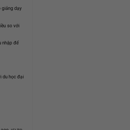
ó giảng dạy
iều so với
u nhập để
i du học đại