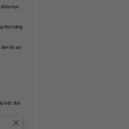
a khóa học
g thời nâng
ể làm hồ sơ
ấp bậc đại
×