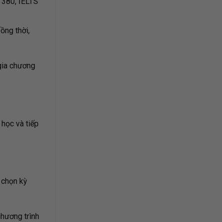
 380, IELTS
ồng thời,
gia chương
 học và tiếp
 chọn kỳ
chương trình