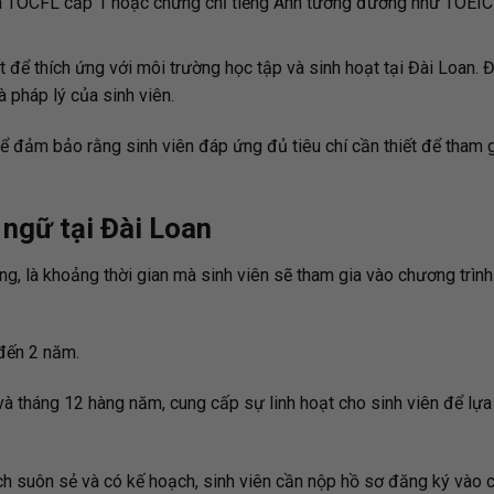
oa TOCFL cấp 1 hoặc chứng chỉ tiếng Anh tương đương như TOEIC
t để thích ứng với môi trường học tập và sinh hoạt tại Đài Loan. Đ
 pháp lý của sinh viên.
ể đảm bảo rằng sinh viên đáp ứng đủ tiêu chí cần thiết để tham 
 ngữ tại Đài Loan
g, là khoảng thời gian mà sinh viên sẽ tham gia vào chương trình
 đến 2 năm.
và tháng 12 hàng năm, cung cấp sự linh hoạt cho sinh viên để lựa
ch suôn sẻ và có kế hoạch, sinh viên cần nộp hồ sơ đăng ký vào 