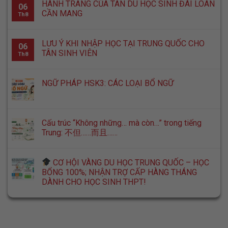
HÀNH TRANG CỦA TÂN DU HỌC SINH ĐÀI LOAN
06
CẦN MANG
Th8
LƯU Ý KHI NHẬP HỌC TẠI TRUNG QUỐC CHO
06
TÂN SINH VIÊN
Th8
NGỮ PHÁP HSK3: CÁC LOẠI BỔ NGỮ
Cấu trúc “Không những… mà còn…” trong tiếng
Trung: 不但……而且……
CƠ HỘI VÀNG DU HỌC TRUNG QUỐC – HỌC
BỔNG 100%; NHẬN TRỢ CẤP HÀNG THÁNG
DÀNH CHO HỌC SINH THPT!