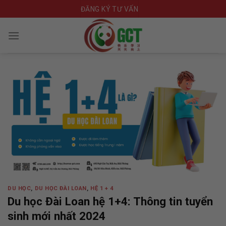
Skip
ĐĂNG KÝ TƯ VẤN
to
content
DU HỌC
,
DU HỌC ĐÀI LOAN
,
HỆ 1 + 4
Du học Đài Loan hệ 1+4: Thông tin tuyển
sinh mới nhất 2024