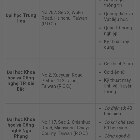
thông tin
No.707, Sec.2, WuFu
Quang điện và
Đại học Trung
Road, Hsinchu, Taiwan
Vật liệu học
Hoa
(R.O.C.)
Quản trị công
nghiệp
Kỹ thuật xây
dựng
Cơ khí chế tạo
Cơ điện tử
Đại học Khoa
No.2, Xueyuan Road,
học và Công
Kỹ thuật máy
Peitou, 112 Taipei,
nghệ TP. Đài
tính và Truyền
Taiwan (R.O.C.)
Bắc
thông
Cơ điện tử
: 40
học sinh
Đại học Khoa
Cơ khí chế tạo
:
No.117, Sec 2, Chiankuo
học và Công
50 học sinh
Road, Minhsiung, Chiayi
nghệ Ngô
County, Taiwan (R.O.C.)
Công nghệ ô
Phụng