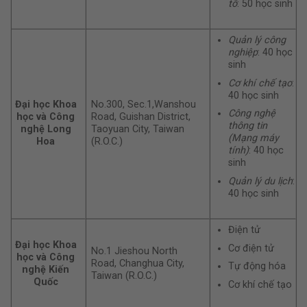
tô
: 50 học sinh
Quản lý công
nghiệp
: 40 học
sinh
Cơ khí chế tạo
:
40 học sinh
Đại học Khoa
No.300, Sec.1,Wanshou
Công nghệ
học và Công
Road, Guishan District,
thông tin
nghệ Long
Taoyuan City, Taiwan
(Mạng máy
Hoa
(R.O.C.)
tính)
: 40 học
sinh
Quản lý du lịch
:
40 học sinh
Điện tử
Đại học Khoa
Cơ điện tử
No.1 Jieshou North
học và Công
Road, Changhua City,
Tự động hóa
nghệ Kiến
Taiwan (R.O.C.)
Quốc
Cơ khí chế tạo