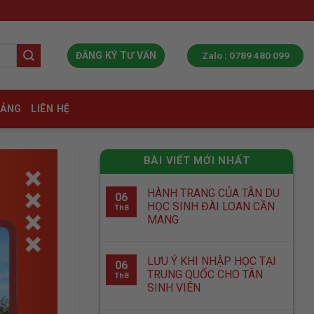
Zalo : 0789 480 099
ĐĂNG KÝ TƯ VẤN
IẢNG
LIÊN HỆ
BÀI VIẾT MỚI NHẤT
HÀNH TRANG CỦA TÂN DU
06
HỌC SINH ĐÀI LOAN CẦN
Th8
MANG
LƯU Ý KHI NHẬP HỌC TẠI
06
TRUNG QUỐC CHO TÂN
Th8
SINH VIÊN