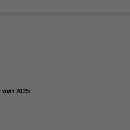
h
ỳ xuân 2025: