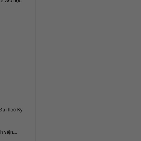
sẽ vào học
Đại học Kỹ
h viện,…