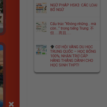
NGỮ PHÁP HSK3: CÁC LOẠI
BỔ NGỮ
Cấu trúc “Không những… mà
còn…” trong tiếng Trung: 不
但……而且……
CƠ HỘI VÀNG DU HỌC
TRUNG QUỐC – HỌC BỔNG
100%; NHẬN TRỢ CẤP
HÀNG THÁNG DÀNH CHO
HỌC SINH THPT!