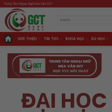
Skip
Trung Tâm Ngoại Ngữ Hoa Văn GCT
to
content
Search
for:
GIỚI THIỆU
TIN TỨC
KHOÁ HỌC
DU HỌC