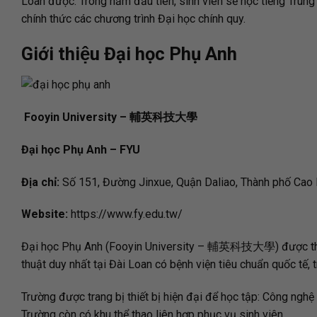
Loan được. Trong năm đầu tiên, sinh viên sẽ học tiếng Trung
chính thức các chương trình Đại học chính quy.
Giới thiệu Đại học Phụ Anh
Fooyin University – 輔英科技大學
Đại học Phụ Anh – FYU
Địa chỉ:
Số 151, Đường Jinxue, Quận Daliao, Thành phố Cao 
Website:
https://www.fy.edu.tw/
Đại học Phụ Anh (Fooyin University – 輔英科技大學) được thành
thuật duy nhất tại Đài Loan có bệnh viện tiêu chuẩn quốc tế, 
Trường được trang bị thiết bị hiện đại để học tập: Công nghệ
Trường còn có khu thể thao liên hợp phục vụ sinh viên.