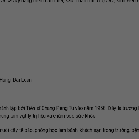
 và các kỹ năng mềm cần thiết, sau 1 năm thi được A2, sinh viên 
Hùng, Đài Loan
 lập bởi Tiến sĩ Chang Peng Tu vào năm 1958. Đây là trường 
trung tâm vật lý trị liệu và chăm sóc sức khỏe.
 nuôi cấy tế bào, phòng học làm bánh, khách sạn trong trường, bện