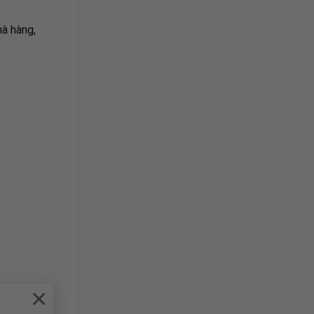
hà hàng,
×