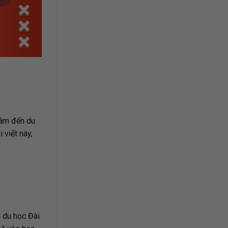
tâm đến du
 viết này,
i du học Đài