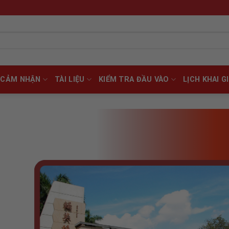
CẢM NHẬN
TÀI LIỆU
KIỂM TRA ĐẦU VÀO
LỊCH KHAI G