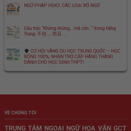
NGỮ PHÁP HSK3: CÁC LOẠI BỔ NGỮ
Cấu trúc “Không những… mà còn…” trong tiếng
Trung: 不但……而且……
CƠ HỘI VÀNG DU HỌC TRUNG QUỐC – HỌC
BỔNG 100%; NHẬN TRỢ CẤP HÀNG THÁNG
DÀNH CHO HỌC SINH THPT!
VỀ CHÚNG TÔI
TRUNG TÂM NGOẠI NGỮ HOA VĂN GCT