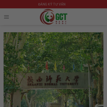
Skip
ĐĂNG KÝ TƯ VẤN
to
content