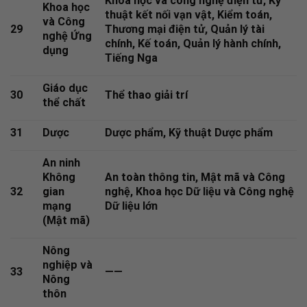
Khoa học và công nghệ điện tử, Kỹ
Khoa học
thuật kết nối vạn vật, Kiểm toán,
và Công
29
Thương mại điện tử, Quản lý tài
nghệ Ứng
chính, Kế toán, Quản lý hành chính,
dụng
Tiếng Nga
Giáo dục
30
Thể thao giải trí
thể chất
31
Dược
Dược phẩm, Kỹ thuật Dược phẩm
An ninh
Không
An toàn thông tin, Mật mã và Công
32
gian
nghệ, Khoa học Dữ liệu và Công nghệ
mạng
Dữ liệu lớn
(Mật mã)
Nông
nghiệp và
33
——
Nông
thôn