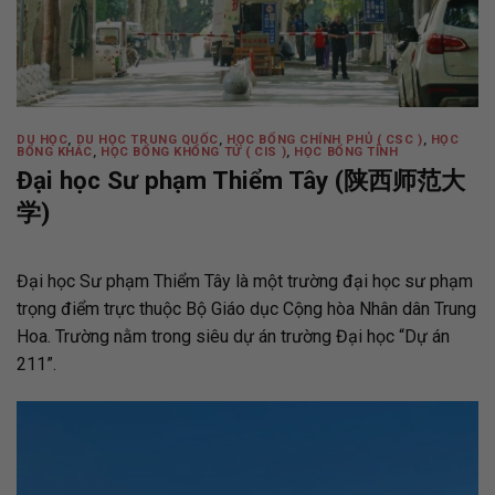
DU HỌC
,
DU HỌC TRUNG QUỐC
,
HỌC BỔNG CHÍNH PHỦ ( CSC )
,
HỌC
BỔNG KHÁC
,
HỌC BỔNG KHỔNG TỬ ( CIS )
,
HỌC BỔNG TỈNH
Đại học Sư phạm Thiểm Tây (陕西师范大
学)
Đại học Sư phạm Thiểm Tây là một trường đại học sư phạm
trọng điểm trực thuộc Bộ Giáo dục Cộng hòa Nhân dân Trung
Hoa. Trường nằm trong siêu dự án trường Đại học “Dự án
211”.