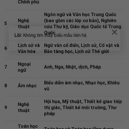
Chính phủ
Ngôn ngữ và Văn học Trung Quốc
Nghệ
(bao gồm các lớp cơ bản), Nghiên
5
thuật
cứu Thư ký, Giáo dục Quốc tế Trung
×
Quốc
Lỗi:
Không tìm thấy biểu mẫu liên hệ.
Lịch sử và
Ngữ văn cổ điển, Lịch sử, Cổ vật và
6
Văn hóa
Bảo tàng học, Lịch sử Thế giới
Ngoại
7
Anh, Nga, Nhật, dịch, Pháp
ngữ
Biểu diễn âm nhạc, Nhạc học, Khiêu
8
Âm nhạc
vũ
Hội họa, Mỹ thuật, Thiết kế giao tiếp
Nghệ
9
thị giác, Thiết kế môi trường, Thư
thuật
pháp
Toán học