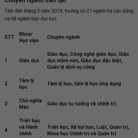
Chuyên ngành đào tạo
Tính đến tháng 3 năm 2019, trường có 21 ngành hệ cao đẳng
và 68 ngành bậc đại học.
Khoa/
STT
Chuyên ngành
Học viện
Giáo dục, Công nghệ giáo dục, Giáo
1
Giáo dục
dục mầm non, Giáo dục đặc biệt,
Quản lý dịch vụ công
Tâm lý
2
Tâm lý học, tâm lý học ứng dụng
học
Chủ nghĩa
3
Giáo dục tư tưởng và chính trị
Mác
Triết học
và Hành
Triết học, Xã hội học, Luật, Quản trị,
4
chính
Khoa học Chính trị và Quản trị