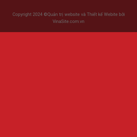
Copyright 2024 ©
Quản trị website
và
Thiết kế Webite
bởi
VinaSite.com.vn