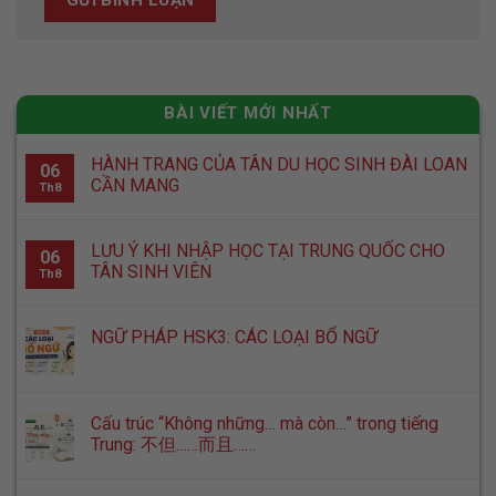
BÀI VIẾT MỚI NHẤT
HÀNH TRANG CỦA TÂN DU HỌC SINH ĐÀI LOAN
06
CẦN MANG
Th8
LƯU Ý KHI NHẬP HỌC TẠI TRUNG QUỐC CHO
06
TÂN SINH VIÊN
Th8
NGỮ PHÁP HSK3: CÁC LOẠI BỔ NGỮ
Cấu trúc “Không những… mà còn…” trong tiếng
Trung: 不但……而且……