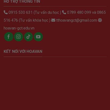
HỖ TRỢ THÔNG TIN
0915 530 631 (Tư vấn du học )
0789 480 099 và 0865
516 476 (Tư vấn khóa học )
tthoavangct@gmail.com
hoavan-gct.edu.vn
KẾT NỐI VỚI HOAVAN