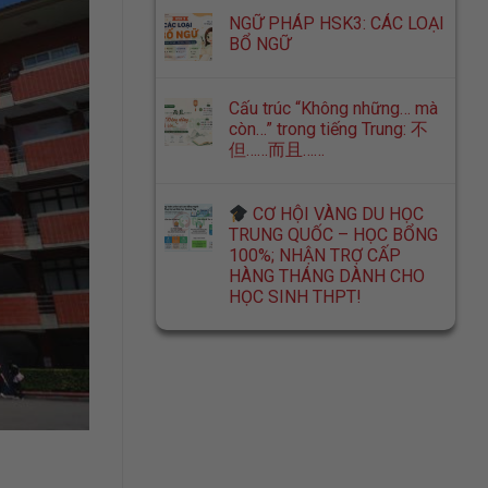
NGỮ PHÁP HSK3: CÁC LOẠI
BỔ NGỮ
Cấu trúc “Không những… mà
còn…” trong tiếng Trung: 不
但……而且……
CƠ HỘI VÀNG DU HỌC
TRUNG QUỐC – HỌC BỔNG
100%; NHẬN TRỢ CẤP
HÀNG THÁNG DÀNH CHO
HỌC SINH THPT!