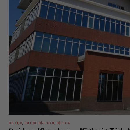
DU HỌC
,
DU HỌC ĐÀI LOAN
,
HỆ 1 + 4