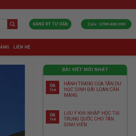
Zalo : 0789 480 099
ĐĂNG KÝ TƯ VẤN
IẢNG
LIÊN HỆ
BÀI VIẾT MỚI NHẤT
HÀNH TRANG CỦA TÂN DU
06
HỌC SINH ĐÀI LOAN CẦN
Th8
MANG
LƯU Ý KHI NHẬP HỌC TẠI
06
TRUNG QUỐC CHO TÂN
Th8
SINH VIÊN