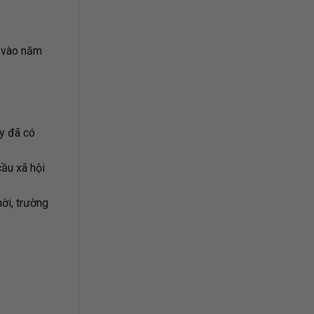
p vào năm
ây đã có
cầu xã hội
ời, trường