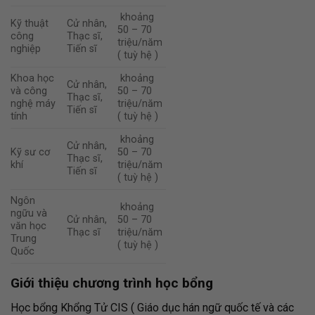
khoảng
Kỹ thuật
Cử nhân,
50 – 70
công
Thạc sĩ,
triệu/năm
nghiệp
Tiến sĩ
( tuỳ hệ )
Khoa học
khoảng
Cử nhân,
và công
50 – 70
Thạc sĩ,
nghệ máy
triệu/năm
Tiến sĩ
tính
( tuỳ hệ )
khoảng
Cử nhân,
Kỹ sư cơ
50 – 70
Thạc sĩ,
khí
triệu/năm
Tiến sĩ
( tuỳ hệ )
Ngôn
khoảng
ngữu và
Cử nhân,
50 – 70
văn học
Thạc sĩ
triệu/năm
Trung
( tuỳ hệ )
Quốc
Giới thiệu chương trình học bổng
Học bổng Khổng Tử CIS ( Giáo dục hán ngữ quốc tế và các