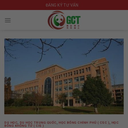
Skip
ĐĂNG KÝ TƯ VẤN
to
content
DU HỌC
,
DU HỌC TRUNG QUỐC
,
HỌC BỔNG CHÍNH PHỦ ( CSC )
,
HỌC
BỔNG KHỔNG TỬ ( CIS )