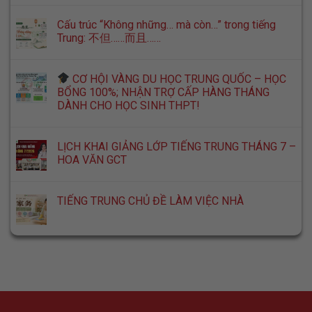
Cấu trúc “Không những… mà còn…” trong tiếng
Trung: 不但……而且……
CƠ HỘI VÀNG DU HỌC TRUNG QUỐC – HỌC
BỔNG 100%; NHẬN TRỢ CẤP HÀNG THÁNG
DÀNH CHO HỌC SINH THPT!
LỊCH KHAI GIẢNG LỚP TIẾNG TRUNG THÁNG 7 –
HOA VĂN GCT
TIẾNG TRUNG CHỦ ĐỀ LÀM VIỆC NHÀ