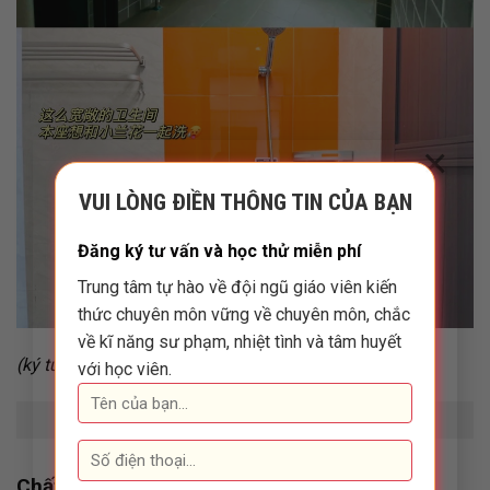
×
VUI LÒNG ĐIỀN THÔNG TIN CỦA BẠN
Đăng ký tư vấn và học thử miễn phí
Trung tâm tự hào về đội ngũ giáo viên kiến
thức chuyên môn vững về chuyên môn, chắc
về kĩ năng sư phạm, nhiệt tình và tâm huyết
(ký túc xá rộng rãi thoáng mát, sạch sẽ, tiện nghi)
với học viên.
(thư viện trường)
Chất lượng và thành tích đào tạo