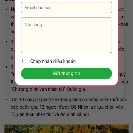
Nghiên cứu sinh đã giành được 350 thành tựu khoa học
và công nghệ cấp quốc gia và cấp tỉnh, bao gồm 19 giải
thưởng phát minh quốc gia và 19 giải thưởng tiến bộ khoa
học và công nghệ quốc gia.
3 học giả Trường Giang Giáo sư xuất sắc của Bộ Giáo
dục, và người giành được Quỹ thanh niên xuất sắc quốc
gia
Chấp nhận điều khoản
3 giáo viên dạy học nổi tiếng toàn quốc, 4 học giả trẻ
Trường Giang của Bộ giáo dục, 12 người giành được quỹ
thanh niên xuất sắc quốc gia , 3 tài năng trẻ hàng đầu của
“Chương trình vạn nhân tài” Quốc gia.
Có 10 chuyên gia trẻ và trung niên có cống hiến xuất sắc
cấp quốc gia, 12 người được Bộ Nhân lực lựa chọn vào
“Dự án triệu nhân tài” và An sinh xã hội.