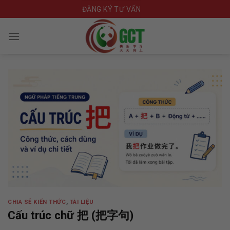
Skip
ĐĂNG KÝ TƯ VẤN
to
content
CHIA SẺ KIẾN THỨC
,
TÀI LIỆU
Cấu trúc chữ 把 (把字句)