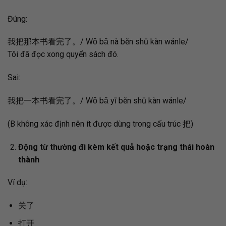
Đúng:
我把那本书看完了。/ Wǒ bǎ nà běn shū kàn wánle/
Tôi đã đọc xong quyển sách đó.
Sai:
我把一本书看完了。/ Wǒ bǎ yī běn shū kàn wánle/
(B không xác định nên ít được dùng trong cấu trúc 把)
Động từ thường đi kèm kết quả hoặc trạng thái hoàn
thành
Ví dụ:
关了
打开