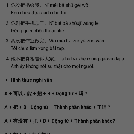
你没把书给我。Nǐ méi bǎ shū gěi wǒ.
Bạn chưa đưa sách cho tôi.
你别把手机忘了。Nǐ bié bǎ shǒujī wàng le.
Đừng quên điện thoại nhé.
我没把作业做完。Wǒ méi bǎ zuòyè zuò wán.
Tôi chưa làm xong bài tập.
他不把真相告诉大家。Tā bù bǎ zhēnxiàng gàosu dàjiā.
Anh ấy không nói sự thật cho mọi người.
Hình thức nghi vấn
A +
可以
/
能
+
把
+ B + Động từ +
吗？
A
+
把
+
B
+ Động từ + Thành phần khác +
了吗？
A
+
有没有
+
把
+
B
+ Động từ + Thành phần khác?