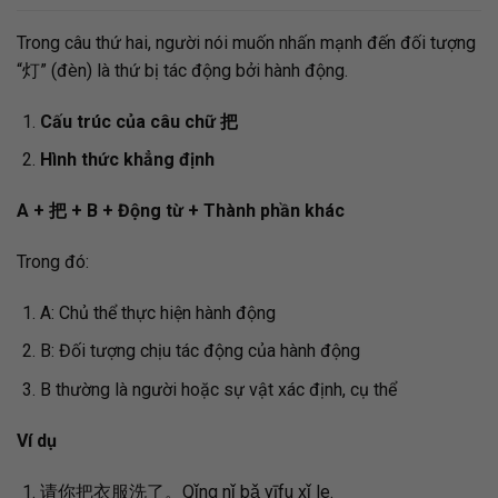
Trong câu thứ hai, người nói muốn nhấn mạnh đến đối tượng
“灯” (đèn) là thứ bị tác động bởi hành động.
Cấu trúc của câu chữ
把
Hình thức khẳng định
A +
把
+ B + Động từ + Thành phần khác
Trong đó:
A: Chủ thể thực hiện hành động
B: Đối tượng chịu tác động của hành động
B thường là người hoặc sự vật xác định, cụ thể
Ví dụ
请你把衣服洗了。Qǐng nǐ bǎ yīfu xǐ le.