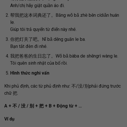
Anh/chị hãy giặt quần áo đi.
帮我把这本词典还了。Bāng wǒ bǎ zhè běn cídiǎn huán
le.
Giúp tôi trả quyển từ điển này nhé.
你把灯关了吧。Nǐ bǎ dēng guān le ba.
Bạn tắt đèn đi nhé.
我把爸爸的生日忘了。Wǒ bǎ bàba de shēngrì wàng le.
Tôi quên sinh nhật của bố rồi.
Hình thức nghi vấn
Khi phủ định, các từ phủ định như: 不/没/别phải đứng trước
chữ 把.
A +
不
/
没
/
别
+
把
+ B + Động từ + …
Ví dụ