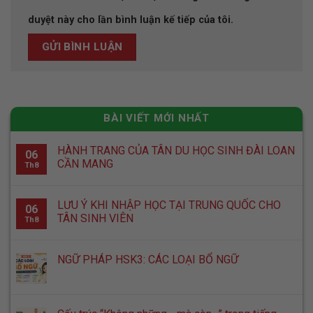
duyệt này cho lần bình luận kế tiếp của tôi.
BÀI VIẾT MỚI NHẤT
HÀNH TRANG CỦA TÂN DU HỌC SINH ĐÀI LOAN
06
CẦN MANG
Th8
LƯU Ý KHI NHẬP HỌC TẠI TRUNG QUỐC CHO
06
TÂN SINH VIÊN
Th8
NGỮ PHÁP HSK3: CÁC LOẠI BỔ NGỮ