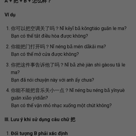
A
+
把
+
B
+
怎么样？
Ví dụ
你可以把空调关了吗？Nǐ kěyǐ bǎ kōngtiáo guān le ma?
Bạn có thể tắt điều hòa được không?
你能把门打开吗？Nǐ néng bǎ mén dǎkāi ma?
Bạn có thể mở cửa được không?
你把这件事告诉他了吗？Nǐ bǎ zhè jiàn shì gàosu tā le
ma?
Bạn đã nói chuyện này với anh ấy chưa?
你能不能把音乐关小一点？Nǐ néng bu néng bǎ yīnyuè
guān xiǎo yìdiǎn?
Bạn có thể vặn nhỏ nhạc xuống một chút không?
III. Lưu ý khi sử dụng câu chữ
把
Đối tượng B phải xác định