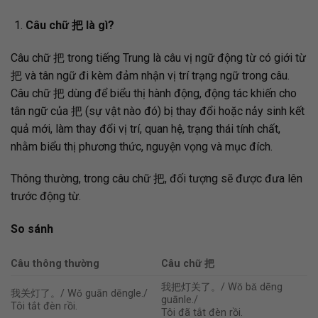
Câu chữ
把
là gì?
Câu chữ 把 trong tiếng Trung là câu vị ngữ động từ có giới từ
把 và tân ngữ đi kèm đảm nhận vị trí trạng ngữ trong câu.
Câu chữ 把 dùng để biểu thị hành động, động tác khiến cho
tân ngữ của 把 (sự vật nào đó) bị thay đổi hoặc nảy sinh kết
quả mới, làm thay đổi vị trí, quan hệ, trạng thái tính chất,
nhằm biểu thị phương thức, nguyện vọng và mục đích.
Thông thường, trong câu chữ 把, đối tượng sẽ được đưa lên
trước động từ.
So sánh
Câu thông thường
Câu chữ
把
我把灯关了。/ Wǒ bǎ dēng
我关灯了。/ Wǒ guān dēngle./
guānle./
Tôi tắt đèn rồi.
Tôi đã tắt đèn rồi.