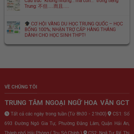
Cấu trúc “Không những… mà còn…” trong tiếng
Trung: 不但……而且……
CƠ HỘI VÀNG DU HỌC TRUNG QUỐC – HỌC
BỔNG 100%; NHẬN TRỢ CẤP HÀNG THÁNG
DÀNH CHO HỌC SINH THPT!
VỀ CHÚNG TÔI
TRUNG TÂM NGOẠI NGỮ HOA VĂN GCT
Tất cả các ngày trong tuần (Từ 8h30 - 21h00)
CS1: Số
693 Đường Ngô Gia Tự, Phường Đằng Lâm, Quận Hải An,
Thành phố Hải Phòng ( Trụ Sở Chính )
CS2: Ngã Tư Rế, Thị