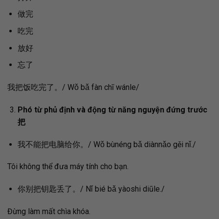
做完
吃完
放好
忘了
我把饭吃完了。/ Wǒ bǎ fàn chī wánle/
Phó từ phủ định và động từ năng nguyện đứng trước
把
我不能把电脑给你。/ Wǒ bùnéng bǎ diànnǎo gěi nǐ./
Tôi không thể đưa máy tính cho bạn.
你别把钥匙丢了。/ Nǐ bié bǎ yàoshi diūle./
Đừng làm mất chìa khóa.