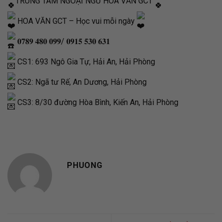
TRUNG TÂM NGOẠI NGỮ HOA VĂN GCT
HOA VĂN GCT – Học vui mỗi ngày
𝟎𝟕𝟖𝟗 𝟒𝟖𝟎 𝟎𝟗𝟗/ 𝟎𝟗𝟏𝟓 𝟓𝟑𝟎 𝟔𝟑𝟏
CS1: 693 Ngô Gia Tự, Hải An, Hải Phòng
CS2: Ngã tư Rế, An Dương, Hải Phòng
CS3: 8/30 đường Hòa Bình, Kiến An, Hải Phòng
PHUONG