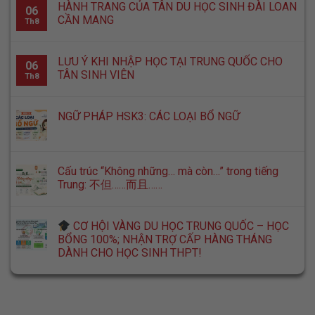
HÀNH TRANG CỦA TÂN DU HỌC SINH ĐÀI LOAN
06
CẦN MANG
Th8
LƯU Ý KHI NHẬP HỌC TẠI TRUNG QUỐC CHO
06
TÂN SINH VIÊN
Th8
NGỮ PHÁP HSK3: CÁC LOẠI BỔ NGỮ
Cấu trúc “Không những… mà còn…” trong tiếng
Trung: 不但……而且……
CƠ HỘI VÀNG DU HỌC TRUNG QUỐC – HỌC
BỔNG 100%; NHẬN TRỢ CẤP HÀNG THÁNG
DÀNH CHO HỌC SINH THPT!