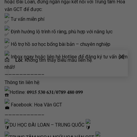
hoặc Đài Loan, đừng ngần ngại kết nối với Trung tâm Hoa
văn GCT để được:
Tư vấn miễn phí
Định hướng lộ trình rõ ràng, phù hợp với năng lực
Hỗ trợ hồ sơ học bổng bài bản – chuyên nghiệp
×
Inbox ngay hoặc liên hệ Hotline để đăng ký tư vấn sớm
Lỗi:
Không tìm thấy biểu mẫu liên hệ.
nhất!
——————————–
Thông tin liên hệ:
Hotline: 𝟎𝟗𝟏𝟓 𝟓𝟑𝟎 𝟔𝟑𝟏/𝟎𝟕𝟖𝟗 𝟒𝟖𝟎 𝟎𝟗𝟗
Facebook: Hoa Văn GCT
——————————–
DU HỌC ĐÀI LOAN – TRUNG QUỐC