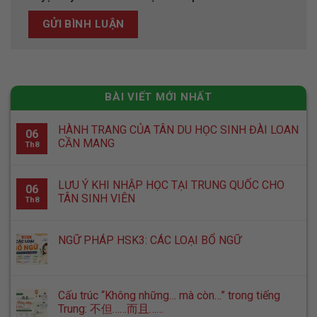
BÀI VIẾT MỚI NHẤT
HÀNH TRANG CỦA TÂN DU HỌC SINH ĐÀI LOAN
06
CẦN MANG
Th8
LƯU Ý KHI NHẬP HỌC TẠI TRUNG QUỐC CHO
06
TÂN SINH VIÊN
Th8
NGỮ PHÁP HSK3: CÁC LOẠI BỔ NGỮ
Cấu trúc “Không những… mà còn…” trong tiếng
Trung: 不但……而且……