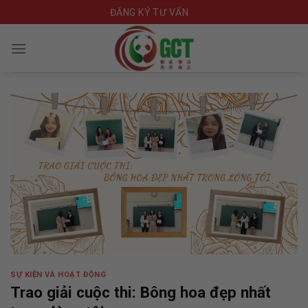
Skip
ĐĂNG KÝ TƯ VẤN
to
content
SỰ KIỆN VÀ HOẠT ĐỘNG
Trao giải cuộc thi: Bông hoa đẹp nhất