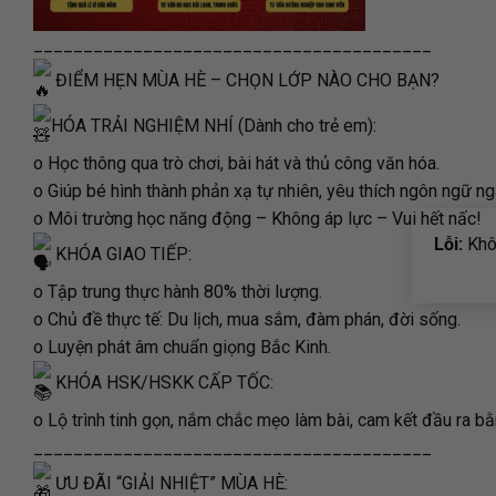
________________________________________
ĐIỂM HẸN MÙA HÈ – CHỌN LỚP NÀO CHO BẠN?
HÓA TRẢI NGHIỆM NHÍ (Dành cho trẻ em):
o Học thông qua trò chơi, bài hát và thủ công văn hóa.
o Giúp bé hình thành phản xạ tự nhiên, yêu thích ngôn ngữ ng
o Môi trường học năng động – Không áp lực – Vui hết nấc!
Lỗi:
Khôn
KHÓA GIAO TIẾP:
o Tập trung thực hành 80% thời lượng.
o Chủ đề thực tế: Du lịch, mua sắm, đàm phán, đời sống.
o Luyện phát âm chuẩn giọng Bắc Kinh.
KHÓA HSK/HSKK CẤP TỐC:
o Lộ trình tinh gọn, nắm chắc mẹo làm bài, cam kết đầu ra b
________________________________________
ƯU ĐÃI “GIẢI NHIỆT” MÙA HÈ: