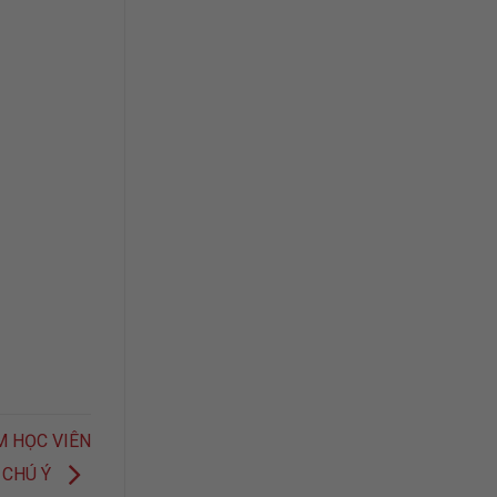
ỂM HỌC VIÊN
 CHÚ Ý