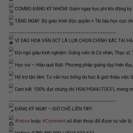
COMBO ĐĂNG KÝ NHÓM: Giảm ngay học phí khi đăng ký từ
TẶNG NGAY: Bộ giáo trình độc quyền + Tài liệu học cực ch
________________________________________
VÌ SAO HOA VĂN GCT LÀ LỰA CHỌN CHÍNH XÁC TẠI H
Đội ngũ giàu kinh nghiệm: Giảng viên là Cử nhân, Thạc sĩ, 
Học vui – Hiệu quả thật: Phương pháp giảng dạy hiện đại,
Hỗ trợ tận tâm: Tư vấn học bổng du học & giới thiệu việc l
Cam kết: 100% đạt chứng chỉ HSK/HSKK/TOCFL mong m
________________________________________
ĐĂNG KÝ NGAY – GIỮ CHỖ LIỀN TAY!
#Inbox
hoặc
#Comment
số điện thoại để được tư vấn lộ 