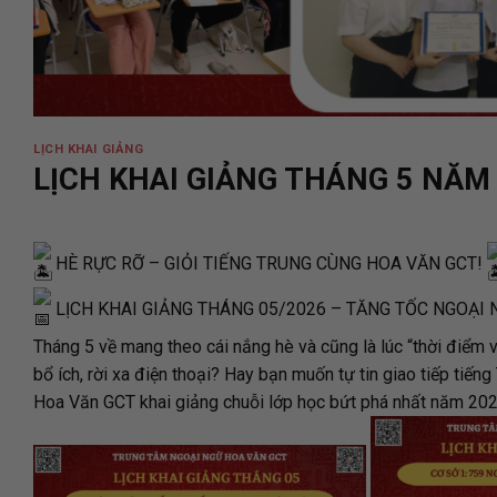
LỊCH KHAI GIẢNG
LỊCH KHAI GIẢNG THÁNG 5 NĂM
HÈ RỰC RỠ – GIỎI TIẾNG TRUNG CÙNG HOA VĂN GCT!
LỊCH KHAI GIẢNG THÁNG 05/2026 – TĂNG TỐC NGOẠI 
Tháng 5 về mang theo cái nắng hè và cũng là lúc “thời điể
bổ ích, rời xa điện thoại? Hay bạn muốn tự tin giao tiếp tiếng
Hoa Văn GCT khai giảng chuỗi lớp học bứt phá nhất năm 20