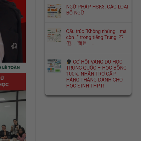
NGỮ PHÁP HSK3: CÁC LOẠI
BỔ NGỮ
Cấu trúc “Không những… mà
còn…” trong tiếng Trung: 不
但……而且……
CƠ HỘI VÀNG DU HỌC
TRUNG QUỐC – HỌC BỔNG
100%; NHẬN TRỢ CẤP
HÀNG THÁNG DÀNH CHO
HỌC SINH THPT!