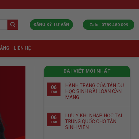
Zalo : 0789 480 099
ĐĂNG KÝ TƯ VẤN
IẢNG
LIÊN HỆ
BÀI VIẾT MỚI NHẤT
HÀNH TRANG CỦA TÂN DU
06
HỌC SINH ĐÀI LOAN CẦN
Th8
MANG
LƯU Ý KHI NHẬP HỌC TẠI
06
TRUNG QUỐC CHO TÂN
Th8
SINH VIÊN