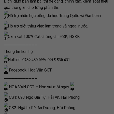
Dịch, giúp bạn làm bài thi dễ dàng, chính xác, kiểm soát hiệu
quả thời gian cho từng phần thi.
Hỗ trợ nhận học bổng du học Trung Quốc và Đài Loan
Hỗ trợ giới thiệu việc làm trong và ngoài nước.
Cam kết 100% đạt chứng chỉ HSK, HSKK.
——————————–
Thông tin liên hệ:
Hotline: 𝟎𝟕𝟖𝟗 𝟒𝟖𝟎 𝟎𝟗𝟗/ 𝟎𝟗𝟏𝟓 𝟓𝟑𝟎 𝟔𝟑𝟏
Facebook: Hoa Văn GCT
——————————–
HOA VĂN GCT – Học vui mỗi ngày
CS1: 693 Ngô Gia Tự, Hải An, Hải Phòng
CS2: Ngã tư Rế, An Dương, Hải Phòng