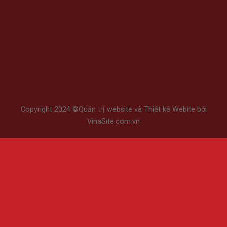
Copyright 2024 ©
Quản trị website
và
Thiết kế Webite
bởi
VinaSite.com.vn