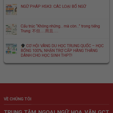
NGỮ PHÁP HSK3: CÁC LOẠI BỔ NGỮ
Cấu trúc “Không những… mà còn…” trong tiếng
Trung: 不但……而且……
CƠ HỘI VÀNG DU HỌC TRUNG QUỐC – HỌC
BỔNG 100%; NHẬN TRỢ CẤP HÀNG THÁNG
DÀNH CHO HỌC SINH THPT!
VỀ CHÚNG TÔI
TRUNG TÂM NGOẠI NGỮ HOA VĂN GCT