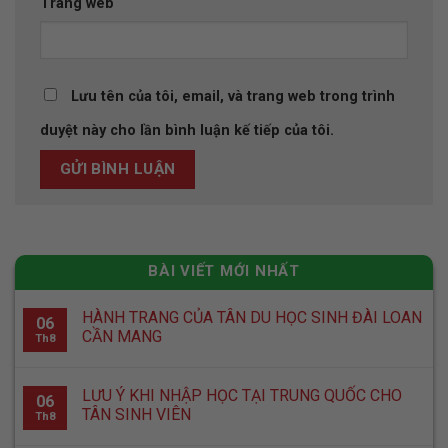
Trang web
Lưu tên của tôi, email, và trang web trong trình
duyệt này cho lần bình luận kế tiếp của tôi.
BÀI VIẾT MỚI NHẤT
HÀNH TRANG CỦA TÂN DU HỌC SINH ĐÀI LOAN
06
CẦN MANG
Th8
LƯU Ý KHI NHẬP HỌC TẠI TRUNG QUỐC CHO
06
TÂN SINH VIÊN
Th8