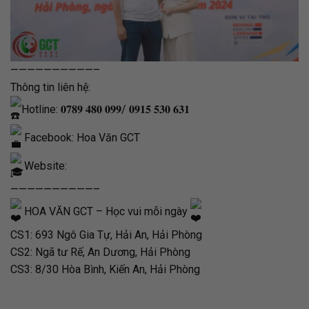
——————————–
Thông tin liên hệ:
Hotline: 𝟎𝟕𝟖𝟗 𝟒𝟖𝟎 𝟎𝟗𝟗/ 𝟎𝟗𝟏𝟓 𝟓𝟑𝟎 𝟔𝟑𝟏
Facebook: Hoa Văn GCT
Website:
——————————–
HOA VĂN GCT – Học vui mỗi ngày
CS1: 693 Ngô Gia Tự, Hải An, Hải Phòng
CS2: Ngã tư Rế, An Dương, Hải Phòng
CS3: 8/30 Hòa Bình, Kiến An, Hải Phòng