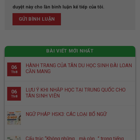
duyệt này cho lần bình luận kế tiếp của tôi.
BÀI VIẾT MỚI NHẤT
HÀNH TRANG CỦA TÂN DU HỌC SINH ĐÀI LOAN
06
CẦN MANG
Th8
LƯU Ý KHI NHẬP HỌC TẠI TRUNG QUỐC CHO
06
TÂN SINH VIÊN
Th8
NGỮ PHÁP HSK3: CÁC LOẠI BỔ NGỮ
Cấu trúc “Không những… mà còn…” trong tiếng