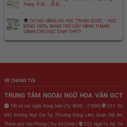
Trung: 不但……而且……
CƠ HỘI VÀNG DU HỌC TRUNG QUỐC – HỌC
BỔNG 100%; NHẬN TRỢ CẤP HÀNG THÁNG
DÀNH CHO HỌC SINH THPT!
VỀ CHÚNG TÔI
TRUNG TÂM NGOẠI NGỮ HOA VĂN GCT
Tất cả các ngày trong tuần (Từ 8h30 - 21h00)
CS1: Số
693 Đường Ngô Gia Tự, Phường Đằng Lâm, Quận Hải An,
Thành phố Hải Phòng ( Trụ Sở Chính )
CS2: Ngã Tư Rế, Thị