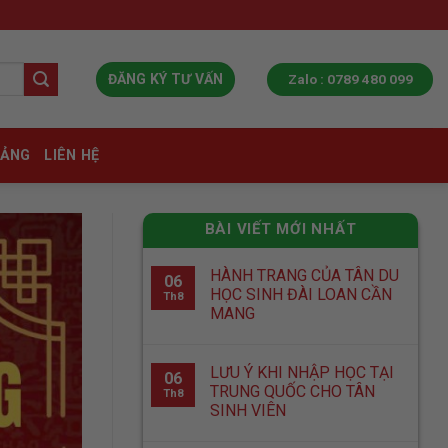
Zalo : 0789 480 099
ĐĂNG KÝ TƯ VẤN
IẢNG
LIÊN HỆ
BÀI VIẾT MỚI NHẤT
HÀNH TRANG CỦA TÂN DU
06
HỌC SINH ĐÀI LOAN CẦN
Th8
MANG
LƯU Ý KHI NHẬP HỌC TẠI
06
TRUNG QUỐC CHO TÂN
Th8
SINH VIÊN