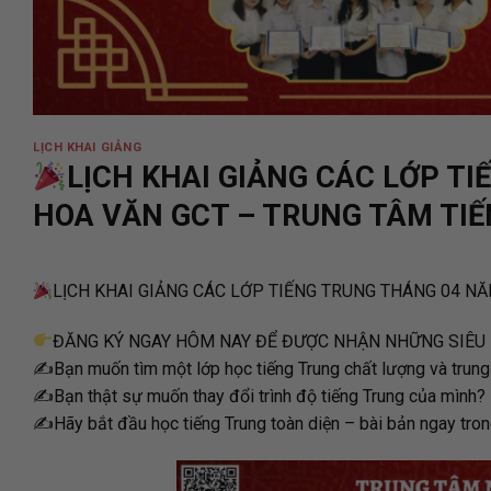
LỊCH KHAI GIẢNG
LỊCH KHAI GIẢNG CÁC LỚP T
HOA VĂN GCT – TRUNG TÂM TI
LỊCH KHAI GIẢNG CÁC LỚP TIẾNG TRUNG THÁNG 04 N
ĐĂNG KÝ NGAY HÔM NAY ĐỂ ĐƯỢC NHẬN NHỮNG SIÊU Ư
✍️Bạn muốn tìm một lớp học tiếng Trung chất lượng và trung 
✍Bạn thật sự muốn thay đổi trình độ tiếng Trung của mình?
✍️Hãy bắt đầu học tiếng Trung toàn diện – bài bản ngay tro