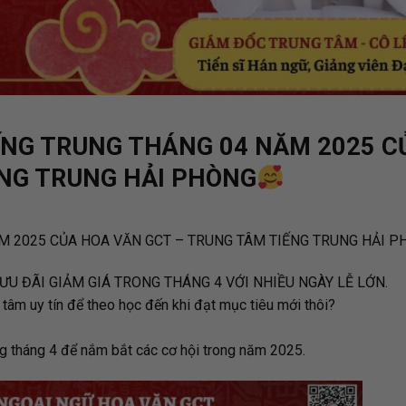
IẾNG TRUNG THÁNG 04 NĂM 2025 C
ẾNG TRUNG HẢI PHÒNG
ĂM 2025 CỦA HOA VĂN GCT – TRUNG TÂM TIẾNG TRUNG HẢI 
U ĐÃI GIẢM GIÁ TRONG THÁNG 4 VỚI NHIỀU NGÀY LỄ LỚN.
tâm uy tín để theo học đến khi đạt mục tiêu mới thôi?
ng tháng 4 để nắm bắt các cơ hội trong năm 2025.