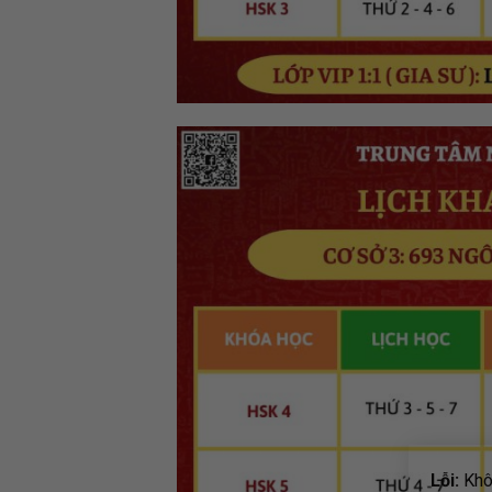
Lỗi:
Khôn