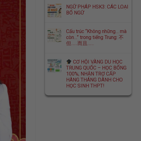
NGỮ PHÁP HSK3: CÁC LOẠI
BỔ NGỮ
Cấu trúc “Không những… mà
còn…” trong tiếng Trung: 不
但……而且……
CƠ HỘI VÀNG DU HỌC
TRUNG QUỐC – HỌC BỔNG
100%; NHẬN TRỢ CẤP
HÀNG THÁNG DÀNH CHO
HỌC SINH THPT!