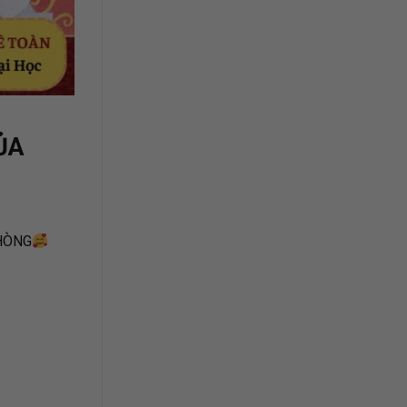
ỦA
PHÒNG